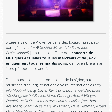
Située à Salon de Provence dans des locaux municipaux
partagés avec l’
IMFP
(
Institut Musical de Formation
Professionnelle
), notre salle diffuse des
concerts de
Musiques Actuelles tous les mercredis
et
de JAZZ
uniquement tous les mardis soirs,
de novembre à mai
(hors périodes scolaires).
Des groupes les plus prometteurs de la région, aux
musiciens d’envergure nationale voire internationale (
Trio
Pilc-Moutin-Hoenig, Olivier Ker Ourio, Emmanuel Bex, Louis
Winsberg, Michel Zenino, Mario Canonge, André Villeger,
Dominique Di Piazza mais aussi Marcus Miller, Jonathan
Kreisberg, Gilad Hekselman, Will Vinson, Dave Liebman, Aruan
Ortiz, Shai Maestro, Yaron Herman…)
, notre programmation