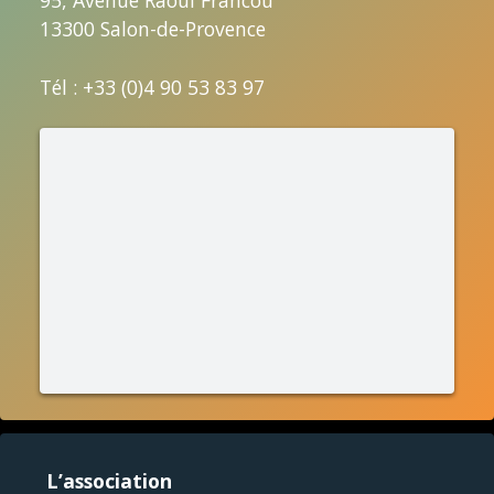
95, Avenue Raoul Francou
13300 Salon-de-Provence
Tél : +33 (0)4 90 53 83 97
L’association