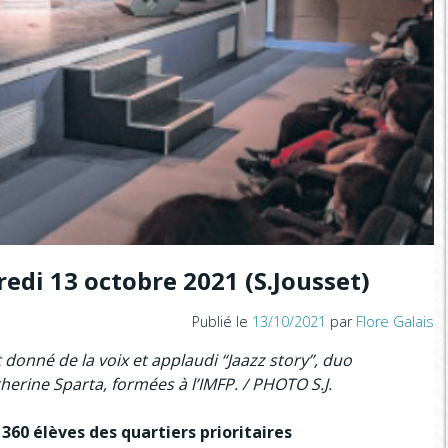
redi 13 octobre 2021 (S.Jousset)
Publié le
13/10/2021
par
Flore Galais
 donné de la voix et applaudi “Jaazz story”, duo
erine Sparta, formées à l’IMFP. / PHOTO S.J.
Notre radio partenaire ... à écouter sans modération ;)
360 élèves des quartiers prioritaires