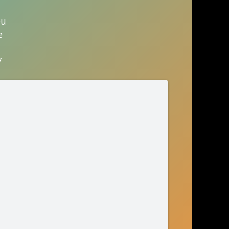
ou
e
7