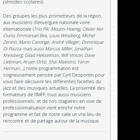
périodes scolaires).
Des groupes les plus prometteurs de la région,
aux musiciens d’envergure nationale voire
internationale (
Trio Pilc-Moutin-Hoenig, Olivier Ker
Ourio, Emmanuel Bex, Louis Winsberg, Michel
Zenino, Mario Canonge, André Villeger, Dominique
Di Piazza mais aussi Marcus Miller, Jonathan
Kreisberg, Gilad Hekselman, Will Vinson, Dave
Liebman, Aruan Ortiz, Shai Maestro, Yaron
Herman…)
, notre programmation est
soigneusement pensée par Cyril Despontin pour
vous faire découvrir les différentes facettes du
jazz et des musiques actuelles. La proximité des
formateurs de l’IMFP, tous aussi musiciens
professionnels, et de nos stagiaires en voie de
professionnalisation vient enrichir notre
programme et fait de notre salle un vrai lieu de
rencontre et de partage autour de la musique.