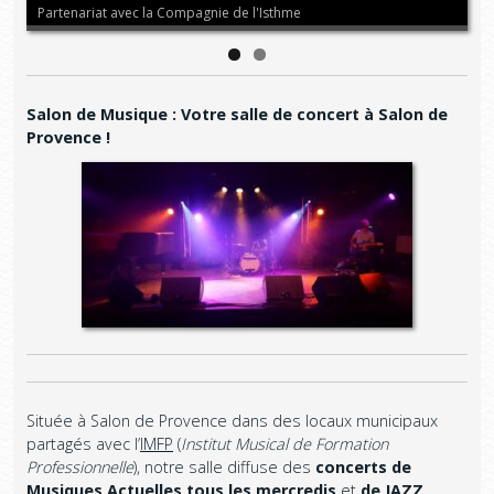
Partenariat avec la Compagnie de l'Isthme
No
Salon de Musique : Votre salle de concert à Salon de
Provence !
Située à Salon de Provence dans des locaux municipaux
partagés avec l’
IMFP
(
Institut Musical de Formation
Professionnelle
), notre salle diffuse des
concerts de
Musiques Actuelles tous les mercredis
et
de JAZZ